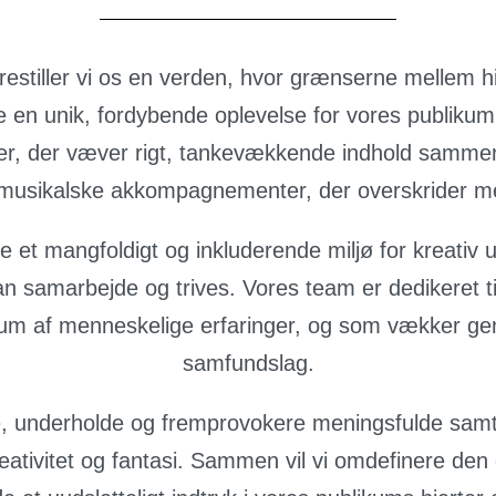
estiller vi os en verden, hvor grænserne mellem hi
e en unik, fordybende oplevelse for vores publikum
ner, der væver rigt, tankevækkende indhold samme
e musikalske akkompagnementer, der overskrider me
mme et mangfoldigt og inkluderende miljø for kreativ
n samarbejde og trives. Vores team er dedikeret ti
trum af menneskelige erfaringer, og som vækker gen
samfundslag.
ere, underholde og fremprovokere meningsfulde samt
eativitet og fantasi. Sammen vil vi omdefinere de