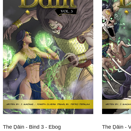
The Ḍāin - Bind 3 - Ebog
The Ḍāin - 