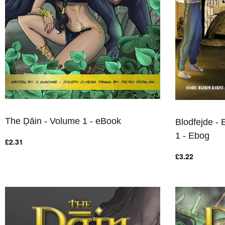
The Ḍāin - Volume 1 - eBook
Blodfejde - 
1 - Ebog
£
2.31
HURTIGT OVERBLIK
£
3.22
HURTIGT