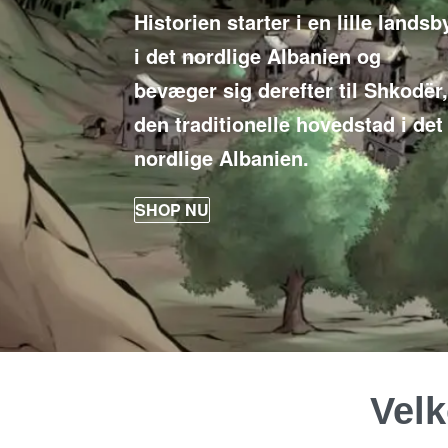
Historien starter i en lille landsb
i det nordlige Albanien og
bevæger sig derefter til Shkodër
den traditionelle hovedstad i det
nordlige Albanien.
SHOP NU
Velk