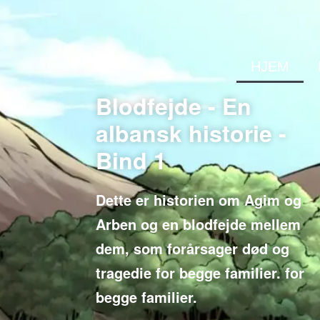
HJEM
Blodfejde - En
albansk historie -
Bind 1
Dette er historien om Agim og
Arben og en blodfejde mellem
dem, som forårsager død og
tragedie for begge familier. for
begge familier.