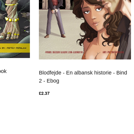
ook
Blodfejde - En albansk historie - Bind
2 - Ebog
£
2.37
HURTIGT OVERBLIK