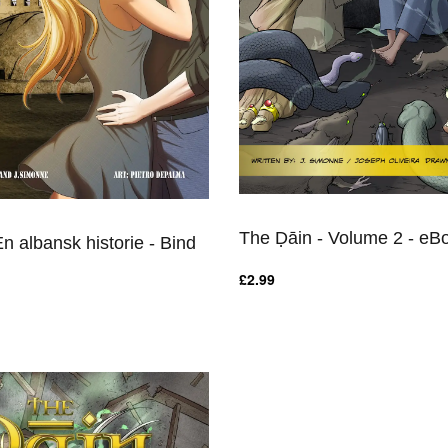
The Ḍāin - Volume 2 - eB
En albansk historie - Bind
£
2.99
HURTIGT OVERBLIK
 OVERBLIK