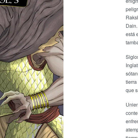
enigm
pelig
Raksh
Dain.
está 
tamba
Siglo
Ingla
sótan
tierr
que s
Unien
conte
enfre
atemp
tiemp