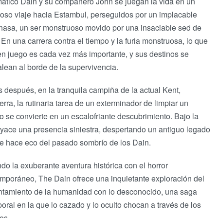
ático Dain y su compañero John se juegan la vida en un
roso viaje hacia Estambul, perseguidos por un implacable
asa, un ser monstruoso movido por una insaciable sed de
 En una carrera contra el tiempo y la furia monstruosa, lo que
en juego es cada vez más importante, y sus destinos se
lean al borde de la supervivencia.
s después, en la tranquila campiña de la actual Kent,
terra, la rutinaria tarea de un exterminador de limpiar un
o se convierte en un escalofriante descubrimiento. Bajo la
a yace una presencia siniestra, despertando un antiguo legado
e hace eco del pasado sombrío de los Dain.
do la exuberante aventura histórica con el horror
mporáneo, The Dain ofrece una inquietante exploración del
ntamiento de la humanidad con lo desconocido, una saga
oral en la que lo cazado y lo oculto chocan a través de los
os.